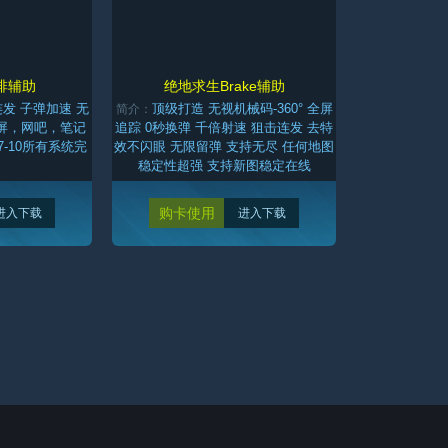
啡辅助
绝地求生Brake辅助
发 子弹加速 无
顶级打造 无视机械码-360° 全屏
简介：
屏，网吧，笔记
追踪 0秒换弹 千倍射速 狙击连发 去特
7-10所有系统完
效不闪眼 无限留弹 支持无尽 任何地图
稳定性超强 支持新图稳定在线
购卡使用
进入下载
进入下载