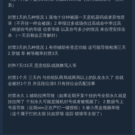
系）
封禁1天的几种情况 1.落地十分钟被踢一天是机器码或者异地登
录（不开挂一样会被踢）2.举报过多或场伤过高或命中率过高
（根据你号的等级 信誉等级 以及你号多少的情况 来合理安排击
杀 （一天后都会正常解封）
封禁3天的几种情况 1.有些辅助有变态功能 这可能导致检测三天
2.穿烟 草 树等概率封禁3天
封矜7天/15天 恶意组队或跳舞骂人等
封禁1个月 三天内 与你组队两局或两局以上的队友永久了 你就
会被封1个月 并且段位清0 只有排位会匹配没事
封禁永久 1.辅助拉闸导致（如果近期开某个挂的号全部永久就是
挂拉闸了 个别永久可能是随机封号或者被视频了） 2.数据号上
号器导致（近期stm正在严打一键授权）3.被小黑盒视频举报
（这个属于打的太假 比如穿墙 追踪 锁墙等太假了）