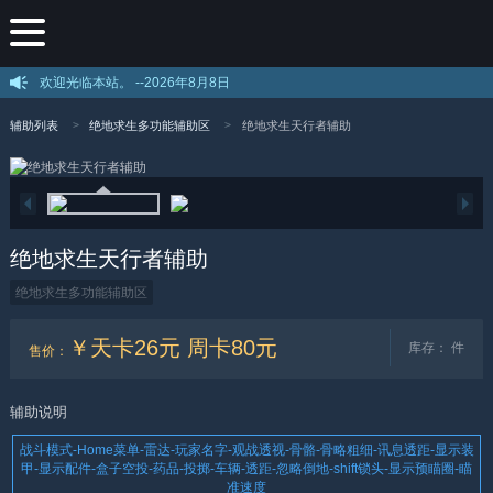
欢迎光临本站。 --
2026年8月8日
辅助列表
绝地求生多功能辅助区
绝地求生天行者辅助
绝地求生天行者辅助
绝地求生多功能辅助区
￥天卡26元 周卡80元
库存：
件
售价
：
辅助说明
战斗模式-Home菜单-雷达-玩家名字-观战透视-骨骼-骨略粗细-讯息透距-显示装
甲-显示配件-盒子空投-药品-投掷-车辆-透距-忽略倒地-shift锁头-显示预瞄圈-瞄
准速度