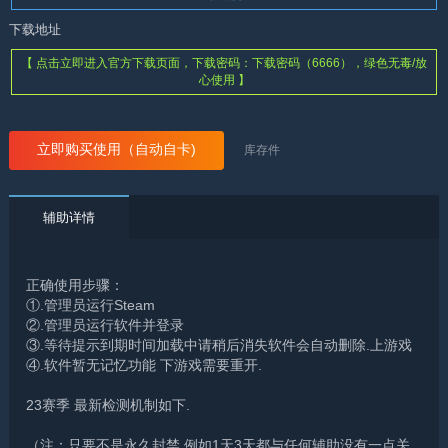
下载地址
【 点击立即进入官方下载页面，下载密码：下载密码（6666），绿色无毒/放
心使用 】
立即购买使用（自动自卡)
库存
件
辅助详情
正确使用步骤：
①.管理员运行Steam
②.管理员运行软件并登录
③.等待提示到期时间加载中请稍后消失软件会自动删除.上游戏
④.软件暂无记忆功能 下游戏需要重开.
23赛季 最新检测机制如下.
（注：只要不是永久封禁 例如1天3天都与任何辅助没有一点关